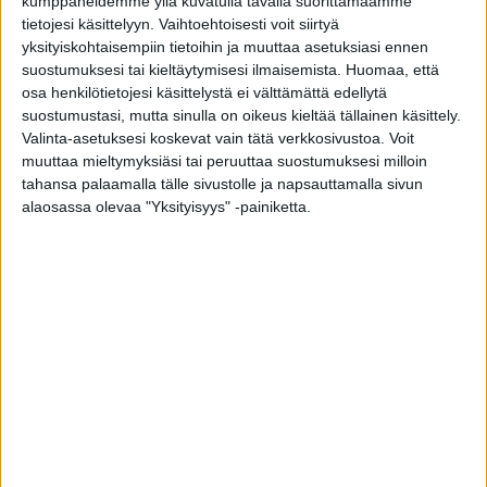
kumppaneidemme yllä kuvatulla tavalla suorittamaamme
We believe that every home deserves only
tietojesi käsittelyyn. Vaihtoehtoisesti voit siirtyä
the best: quality, comfort and a touch of
yksityiskohtaisempiin tietoihin ja muuttaa asetuksiasi ennen
luxury. Tiivi exceeds your expectations
suostumuksesi tai kieltäytymisesi ilmaisemista.
Huomaa, että
osa henkilötietojesi käsittelystä ei välttämättä edellytä
with Finland’s most innovative and stylish
suostumustasi, mutta sinulla on oikeus kieltää tällainen käsittely.
products that reduce heating costs and
Valinta-asetuksesi koskevat vain tätä verkkosivustoa. Voit
increase living comfort.
muuttaa mieltymyksiäsi tai peruuttaa suostumuksesi milloin
tahansa palaamalla tälle sivustolle ja napsauttamalla sivun
alaosassa olevaa "Yksityisyys" -painiketta.
Tiivi is more than a window
Windows and doors of the highest quality have
a long lifespan and with good care they will last
from generation to generation and will not
require constant replacement. Our
professionally manufactured windows and
doors come with up to a 10-year product