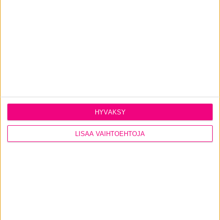
Local Tiivi professionals are on hand to help
with all your window and door needs. Our
strength is a full-service package of superior
products, the most comprehensive service in
the industry and the expertise of our
specialists.
HYVÄKSY
LISÄÄ VAIHTOEHTOJA
CERTIFIED
INSTALLATION