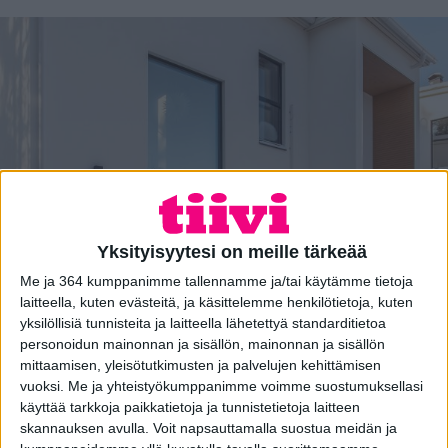
Yksityisyytesi on meille tärkeää
Me ja 364 kumppanimme tallennamme ja/tai käytämme tietoja
laitteella, kuten evästeitä, ja käsittelemme henkilötietoja, kuten
yksilöllisiä tunnisteita ja laitteella lähetettyä standarditietoa
personoidun mainonnan ja sisällön, mainonnan ja sisällön
1. SUPERIOR PRODUCTS
mittaamisen, yleisötutkimusten ja palvelujen kehittämisen
vuoksi.
Me ja yhteistyökumppanimme voimme suostumuksellasi
käyttää tarkkoja paikkatietoja ja tunnistetietoja laitteen
☆☆☆☆☆
skannauksen avulla. Voit napsauttamalla suostua meidän ja