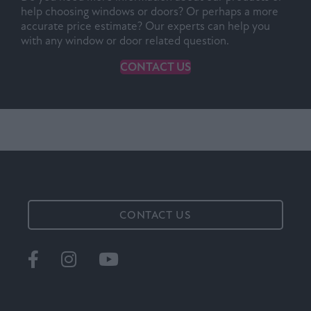
help choosing windows or doors? Or perhaps a more
accurate price estimate? Our experts can help you
with any window or door related question.
CONTACT US
CONTACT US
Ikkunat
@tiiviikkunat
Tiivi