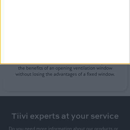
FIXED WINDOW,
THAT CAN BE
OPENED?
The new Tiivi Maisema window is also available with
a single-frame Kippi casement window in the same
frame. The innovative combination solution provides
the benefits of an opening ventilation window
without losing the advantages of a fixed window.
Tiivi experts at your service
Do you need more information about our products or