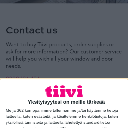
Contact us
Want to buy Tiivi products, order supplies or
ask for more information? Our customer service
will help you with all your window and door
needs.
0800 184 484
Call free on weekdays from 8am to 4pm.
Yksityisyytesi on meille tärkeää
Me ja 362 kumppanimme tallennamme ja/tai käytämme tietoja
laitteella, kuten evästeitä, ja käsittelemme henkilötietoja, kuten
yksilöllisiä tunnisteita ja laitteella lähetettyä standarditietoa