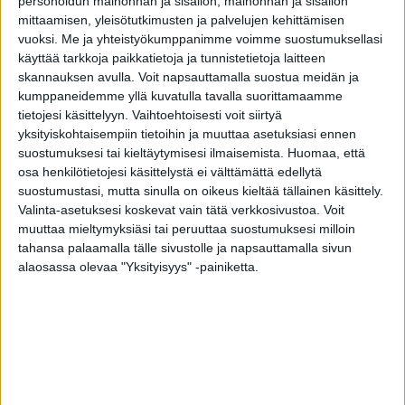
personoidun mainonnan ja sisällön, mainonnan ja sisällön
mittaamisen, yleisötutkimusten ja palvelujen kehittämisen
vuoksi.
Me ja yhteistyökumppanimme voimme suostumuksellasi
Have a question? Fill in the
käyttää tarkkoja paikkatietoja ja tunnistetietoja laitteen
contact form
skannauksen avulla. Voit napsauttamalla suostua meidän ja
kumppaneidemme yllä kuvatulla tavalla suorittamaamme
tietojesi käsittelyyn. Vaihtoehtoisesti voit siirtyä
yksityiskohtaisempiin tietoihin ja muuttaa asetuksiasi ennen
Window renovation, new build or
suostumuksesi tai kieltäytymisesi ilmaisemista.
Huomaa, että
osa henkilötietojesi käsittelystä ei välttämättä edellytä
housing company renovation?
suostumustasi, mutta sinulla on oikeus kieltää tällainen käsittely.
Request a quote for Tiivi windows and
Valinta-asetuksesi koskevat vain tätä verkkosivustoa. Voit
muuttaa mieltymyksiäsi tai peruuttaa suostumuksesi milloin
doors
tahansa palaamalla tälle sivustolle ja napsauttamalla sivun
alaosassa olevaa "Yksityisyys" -painiketta.
HOME RENOVATION
HOME RENOVATION
FILL IN THE QUOTE REQUEST FORM