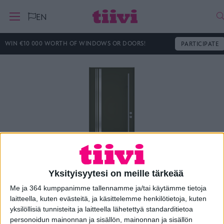
H
EN
WIN €10 000 WORTH OF WINDOWS OR DOORS!
PARTICIPATE
Yksityisyytesi on meille tärkeää
Me ja 364 kumppanimme tallennamme ja/tai käytämme tietoja
Ulko-ovi Loft B3
laitteella, kuten evästeitä, ja käsittelemme henkilötietoja, kuten
yksilöllisiä tunnisteita ja laitteella lähetettyä standarditietoa
personoidun mainonnan ja sisällön, mainonnan ja sisällön