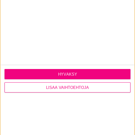
Katso kaikki
ulko-ovimallimme
.
PYYDÄ TARJOUS
HYVÄKSY
LISÄÄ VAIHTOEHTOJA
CONTACT US
Ikkunat
@tiiviikkunat
Tiivi