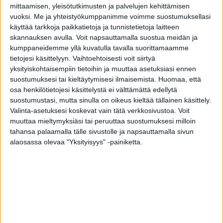
Ulko-ovi Loft B3 tuo kodin julkisivuun ryhdikkyyttä ja
mittaamisen, yleisötutkimusten ja palvelujen kehittämisen
hallittua eleganssia. Sileän ovilehden pinnasta erottuvat
vuoksi.
Me ja yhteistyökumppanimme voimme suostumuksellasi
kauniisti luonnon anodisoidusta alumiinista valmistetut
käyttää tarkkoja paikkatietoja ja tunnistetietoja laitteen
tyylikkäät koristelistat.
skannauksen avulla. Voit napsauttamalla suostua meidän ja
kumppaneidemme yllä kuvatulla tavalla suorittamaamme
Piilosaranointi on ainutlaatuinen lisävarusteominaisuus
tietojesi käsittelyyn. Vaihtoehtoisesti voit siirtyä
Tiivin ulko-ovissa. Oven rakenteen sisään upotetut saranat
yksityiskohtaisempiin tietoihin ja muuttaa asetuksiasi ennen
tukevat ovea juuri oikeista kohdista. Piilosaranoinnin
suostumuksesi tai kieltäytymisesi ilmaisemista.
Huomaa, että
ansiosta ulko-ovesi pysyy ryhdikkäästi paikallaan ja ovi on
osa henkilötietojesi käsittelystä ei välttämättä edellytä
aina kevyt ja vaivaton avata sekä sulkea.
suostumustasi, mutta sinulla on oikeus kieltää tällainen käsittely.
Valinta-asetuksesi koskevat vain tätä verkkosivustoa. Voit
Tähän malliin suositellaan Houston-painiketta tai
muuttaa mieltymyksiäsi tai peruuttaa suostumuksesi milloin
pitkävedintä. Pitkävedin tuo tyyliä ovesi avaukseen ja
tahansa palaamalla tälle sivustolle ja napsauttamalla sivun
ulkonäköön. Pitkävedin korostaa oven arvokkuutta ja
alaosassa olevaa "Yksityisyys" -painiketta.
kruunaa kotisi sisäänkäynnin. Ovi aukeaa avaimella
kääntämällä tehden oven käyttämisestä kevyttä ja
vaivatonta.