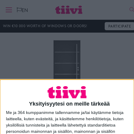
H
EN
WIN €10 000 WORTH OF WINDOWS OR DOORS!
PARTICIPATE
Yksityisyytesi on meille tärkeää
Me ja 364 kumppanimme tallennamme ja/tai käytämme tietoja
Ulko-ovi Loft A2
laitteella, kuten evästeitä, ja käsittelemme henkilötietoja, kuten
yksilöllisiä tunnisteita ja laitteella lähetettyä standarditietoa
personoidun mainonnan ja sisällön, mainonnan ja sisällön