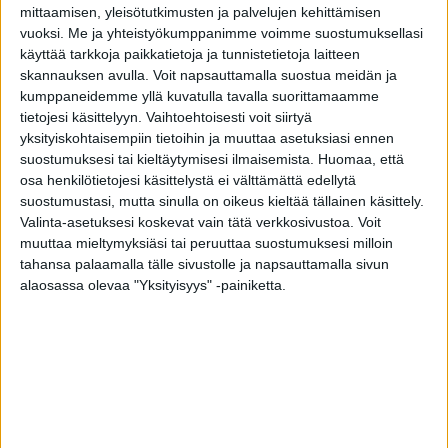
Modernin elegantti ulko-ovi Loft A2 tekee yksinkertaisesta
mittaamisen, yleisötutkimusten ja palvelujen kehittämisen
kaunista. Oven tyylikkään ilmeen viimeistelevät neljä
vuoksi.
Me ja yhteistyökumppanimme voimme suostumuksellasi
ovilehden sileään pintaan upotettua anodisoidusta
käyttää tarkkoja paikkatietoja ja tunnistetietoja laitteen
alumiinista valmistettua koristelistaa.
skannauksen avulla. Voit napsauttamalla suostua meidän ja
kumppaneidemme yllä kuvatulla tavalla suorittamaamme
Piilosaranointi on ainutlaatuinen lisävarusteominaisuus
tietojesi käsittelyyn. Vaihtoehtoisesti voit siirtyä
Tiivin ulko-ovissa. Oven rakenteen sisään upotetut saranat
yksityiskohtaisempiin tietoihin ja muuttaa asetuksiasi ennen
tukevat ovea juuri oikeista kohdista. Piilosaranoinnin
suostumuksesi tai kieltäytymisesi ilmaisemista.
Huomaa, että
ansiosta ulko-ovesi pysyy ryhdikkäästi paikallaan ja ovi on
osa henkilötietojesi käsittelystä ei välttämättä edellytä
aina kevyt ja vaivaton avata sekä sulkea.
suostumustasi, mutta sinulla on oikeus kieltää tällainen käsittely.
Valinta-asetuksesi koskevat vain tätä verkkosivustoa. Voit
Tähän malliin suositellaan Houston-painiketta tai
muuttaa mieltymyksiäsi tai peruuttaa suostumuksesi milloin
pitkävedintä. Pitkävedin tuo tyyliä ovesi avaukseen ja
tahansa palaamalla tälle sivustolle ja napsauttamalla sivun
ulkonäköön. Pitkävedin korostaa oven arvokkuutta ja
alaosassa olevaa "Yksityisyys" -painiketta.
kruunaa kotisi sisäänkäynnin. Ovi aukeaa avaimella
kääntämällä tehden oven käyttämisestä kevyttä ja
vaivatonta.