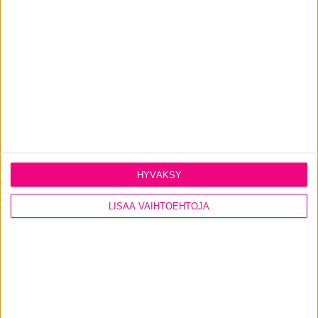
Katso kaikki
ulko-ovimallimme
.
PYYDÄ TARJOUS
HYVÄKSY
LISÄÄ VAIHTOEHTOJA
CONTACT US
Ikkunat
@tiiviikkunat
Tiivi