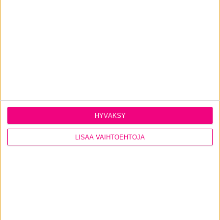
Katso kaikki
ulko-ovimallimme
.
PYYDÄ TARJOUS
HYVÄKSY
CONTACT US
LISÄÄ VAIHTOEHTOJA
Ikkunat
@tiiviikkunat
Tiivi