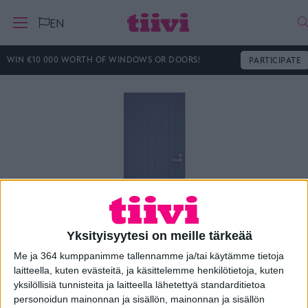
H
EN
WIN €10 000 WORTH OF WINDOWS OR DOORS!
PARTICIPATE
Yksityisyytesi on meille tärkeää
Me ja 364 kumppanimme tallennamme ja/tai käytämme tietoja
Ulko-ovi Klassikko D4
laitteella, kuten evästeitä, ja käsittelemme henkilötietoja, kuten
yksilöllisiä tunnisteita ja laitteella lähetettyä standarditietoa
personoidun mainonnan ja sisällön, mainonnan ja sisällön