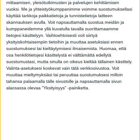
Vähäeleisen tyylikäs ulko-ovi Klassikko D4 edustaa
mittaamisen, yleisötutkimusten ja palvelujen kehittämisen
konstailematonta perinteistä tyyliä. Ovilehden pinnassa on
vuoksi.
Me ja yhteistyökumppanimme voimme suostumuksellasi
klassista pystylaudoitusta muistuttava kuviouritus.
käyttää tarkkoja paikkatietoja ja tunnistetietoja laitteen
skannauksen avulla. Voit napsauttamalla suostua meidän ja
Piilosaranointi on ainutlaatuinen lisävarusteominaisuus
kumppaneidemme yllä kuvatulla tavalla suorittamaamme
Tiivin ulko-ovissa. Oven rakenteen sisään upotetut saranat
tietojesi käsittelyyn. Vaihtoehtoisesti voit siirtyä
tukevat ovea juuri oikeista kohdista. Piilosaranoinnin
yksityiskohtaisempiin tietoihin ja muuttaa asetuksiasi ennen
ansiosta ulko-ovesi pysyy ryhdikkäästi paikallaan ja ovi on
suostumuksesi tai kieltäytymisesi ilmaisemista.
Huomaa, että
aina kevyt ja vaivaton avata sekä sulkea.
osa henkilötietojesi käsittelystä ei välttämättä edellytä
suostumustasi, mutta sinulla on oikeus kieltää tällainen käsittely.
Tähän malliin suositellaan Vitória-painiketta tai
Valinta-asetuksesi koskevat vain tätä verkkosivustoa. Voit
pitkävedintä. Pitkävedin tuo tyyliä ovesi avaukseen ja
muuttaa mieltymyksiäsi tai peruuttaa suostumuksesi milloin
ulkonäköön. Pitkävedin korostaa oven arvokkuutta ja
tahansa palaamalla tälle sivustolle ja napsauttamalla sivun
kruunaa kotisi sisäänkäynnin. Ovi aukeaa avaimella
alaosassa olevaa "Yksityisyys" -painiketta.
kääntämällä tehden oven käyttämisestä kevyttä ja
vaivatonta.