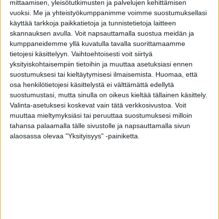
Pelkistetyn hillitty Klassikko C5 on ulko-ovi, joka edustaa
mittaamisen, yleisötutkimusten ja palvelujen kehittämisen
perinteistä tyyliä puhtaimmillaan. Klassista pysty- ja
vuoksi.
Me ja yhteistyökumppanimme voimme suostumuksellasi
vaakalaudoitusta muistuttava kuviouritus tekee ovesta
käyttää tarkkoja paikkatietoja ja tunnistetietoja laitteen
tasapainoisen ilmeikkään.
skannauksen avulla. Voit napsauttamalla suostua meidän ja
kumppaneidemme yllä kuvatulla tavalla suorittamaamme
Piilosaranointi on ainutlaatuinen lisävarusteominaisuus
tietojesi käsittelyyn. Vaihtoehtoisesti voit siirtyä
Tiivin ulko-ovissa. Oven rakenteen sisään upotetut saranat
yksityiskohtaisempiin tietoihin ja muuttaa asetuksiasi ennen
tukevat ovea juuri oikeista kohdista. Piilosaranoinnin
suostumuksesi tai kieltäytymisesi ilmaisemista.
Huomaa, että
ansiosta ulko-ovesi pysyy ryhdikkäästi paikallaan ja ovi on
osa henkilötietojesi käsittelystä ei välttämättä edellytä
aina kevyt ja vaivaton avata sekä sulkea.
suostumustasi, mutta sinulla on oikeus kieltää tällainen käsittely.
Valinta-asetuksesi koskevat vain tätä verkkosivustoa. Voit
Tähän malliin suositellaan Vitória-painiketta tai
muuttaa mieltymyksiäsi tai peruuttaa suostumuksesi milloin
pitkävedintä. Pitkävedin tuo tyyliä ovesi avaukseen ja
tahansa palaamalla tälle sivustolle ja napsauttamalla sivun
ulkonäköön. Pitkävedin korostaa oven arvokkuutta ja
alaosassa olevaa "Yksityisyys" -painiketta.
kruunaa kotisi sisäänkäynnin. Ovi aukeaa avaimella
kääntämällä tehden oven käyttämisestä kevyttä ja
vaivatonta.