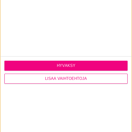
Katso kaikki
ulko-ovimallimme
.
PYYDÄ TARJOUS
HYVÄKSY
LISÄÄ VAIHTOEHTOJA
CONTACT US
Ikkunat
@tiiviikkunat
Tiivi