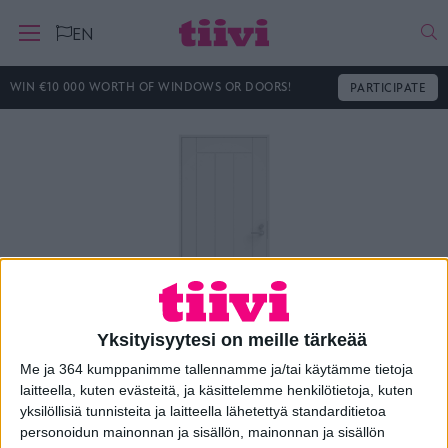
Ha
EN
WIN €10 000 WORTH OF WINDOWS OR DOORS!
PARTICIPATE
Yksityisyytesi on meille tärkeää
Me ja 364 kumppanimme tallennamme ja/tai käytämme tietoja
Ulko-ovi Klassikko C5
laitteella, kuten evästeitä, ja käsittelemme henkilötietoja, kuten
yksilöllisiä tunnisteita ja laitteella lähetettyä standarditietoa
personoidun mainonnan ja sisällön, mainonnan ja sisällön