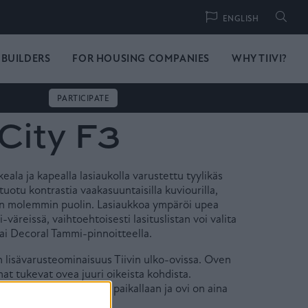
Hae
ENGLISH
 BUILDERS
FOR HOUSING COMPANIES
WHY TIIVI?
PARTICIPATE
 City F3
eala ja kapealla lasiaukolla varustettu tyylikäs
tuotu kontrastia vaakasuuntaisilla kuviourilla,
kon molemmin puolin. Lasiaukkoa ympäröi upea
i-väreissä, vaihtoehtoisesti lasituslistan voi valita
ai Decoral Tammi-pinnoitteella.
n lisävarusteominaisuus Tiivin ulko-ovissa. Oven
at tukevat ovea juuri oikeista kohdista.
vesi pysyy ryhdikkäästi paikallaan ja ovi on aina
kea.