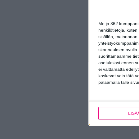
Me ja 362 kumppanimm
henkilötietoja, kuten
sisällön, mainonnan j
yhteistyökumppanimme
skannauksen avulla.
suorittamaamme tietoj
asetuksiasi ennen su
ei välttämättä edelly
koskevat vain tätä v
palaamalla tälle sivu
LISÄ