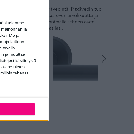
kholm-painiketta tai pitkävedintä. Pitkävedin tuo
äköön. Pitkävedin korostaa oven arvokkuutta ja
Ovi aukeaa avaimella kääntämällä tehden oven
 käsittelemme
ta. Vakiolasina on kirkas lasi.
dun mainonnan ja
oksi.
Me ja
toja laitteen
 tavalla
hin ja muuttaa
etojesi käsittelystä
inta-asetuksesi
 milloin tahansa
.