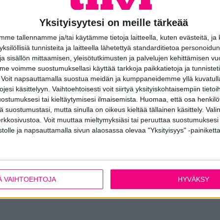
Tähän malliin suositellaan Stoc
Yksityisyytesi on meille tärkeää
tyyliä ovesi avaukseen ja ulkon
kruunaa kotisi sisäänkäynnin. 
e tallennamme ja/tai käytämme tietoja laitteella, kuten evästeitä, ja
käyttämisestä kevyttä ja vaivaton
 yksilöllisiä tunnisteita ja laitteella lähetettyä standarditietoa personoi
a sisällön mittaamisen, yleisötutkimusten ja palvelujen kehittämisen vu
 voimme suostumuksellasi käyttää tarkkoja paikkatietoja ja tunnistetie
 Voit napsauttamalla suostua meidän ja kumppaneidemme yllä kuvatulla
esi käsittelyyn. Vaihtoehtoisesti voit siirtyä yksityiskohtaisempiin tietoi
ostumuksesi tai kieltäytymisesi ilmaisemista.
Huomaa, että osa henkilöti
tä suostumustasi, mutta sinulla on oikeus kieltää tällainen käsittely. Val
erkkosivustoa. Voit muuttaa mieltymyksiäsi tai peruuttaa suostumuksesi
stolle ja napsauttamalla sivun alaosassa olevaa "Yksityisyys" -painiketta
Katso kaikki
ulko-ovimallimme
.
PYYDÄ TARJOUS
Ä VAIHTOEHTOJA
HYVÄKSY