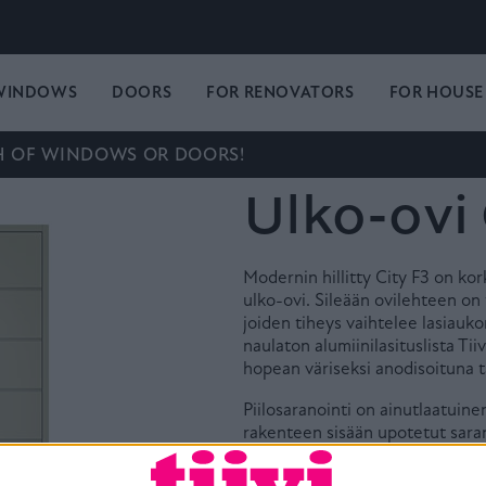
WINDOWS
DOORS
FOR RENOVATORS
FOR HOUSE
H OF WINDOWS OR DOORS!
Ulko-ovi
Modernin hillitty City F3 on kork
ulko-ovi. Sileään ovilehteen on 
joiden tiheys vaihtelee lasiau
naulaton alumiinilasituslista Tiiv
hopean väriseksi anodisoituna t
Piilosaranointi on ainutlaatuine
rakenteen sisään upotetut saran
Piilosaranoinnin ansiosta ulko-o
kevyt ja vaivaton avata sekä sul